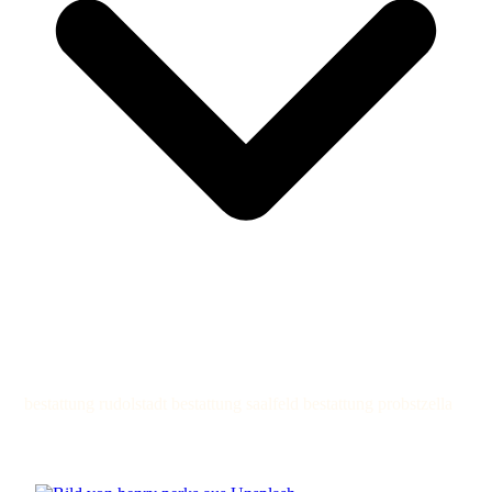
bestattung rudolstadt bestattung saalfeld bestattung probstzella