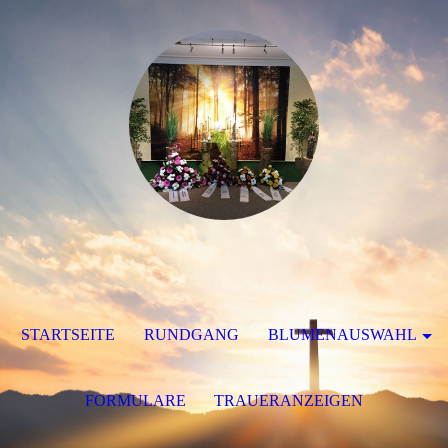
STARTSEITE
RUNDGANG
BLUMENAUSWAHL
FORMULARE
TRAUERANZEIGEN