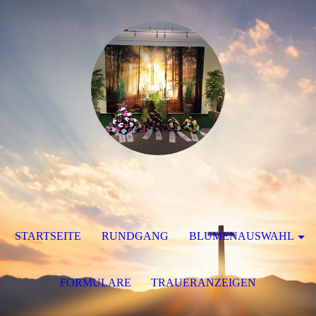
STARTSEITE
RUNDGANG
BLUMENAUSWAHL
FORMULARE
TRAUERANZEIGEN