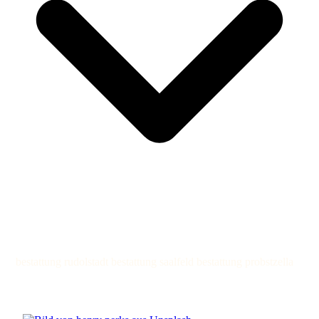
bestattung rudolstadt bestattung saalfeld bestattung probstzella