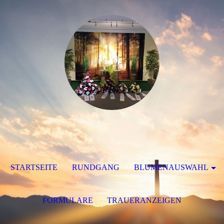
STARTSEITE
RUNDGANG
BLUMENAUSWAHL
FORMULARE
TRAUERANZEIGEN