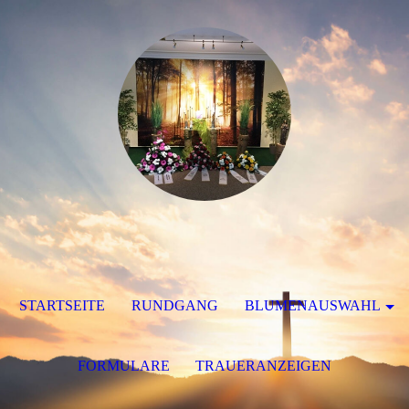
STARTSEITE
RUNDGANG
BLUMENAUSWAHL
FORMULARE
TRAUERANZEIGEN